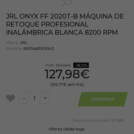
JRL ONYX FF 2020T-B MÁQUINA DE
RETOQUE PROFESIONAL
INALÁMBRICA BLANCA 8200 RPM
Marca:
JRL
Modelo:
6935481305143
PVR:
157,06€
-18.5%
127,98€
(105,77€ sem IVA)
-
+
COMPRAR
a
meus
favoritos
Preço por unidade:
127,98€
Oferta válida hoje.