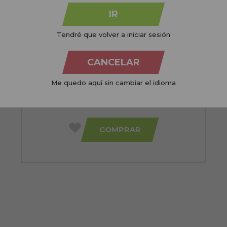
ENVIO GRÁTIS
IR
Tendré que volver a iniciar sesión
CANCELAR
Máquina de corte profissional sem fio
Captain Cook Thunder
Me quedo aquí sin cambiar el idioma
PVR:
92,08€
62,45€
COMPRAR