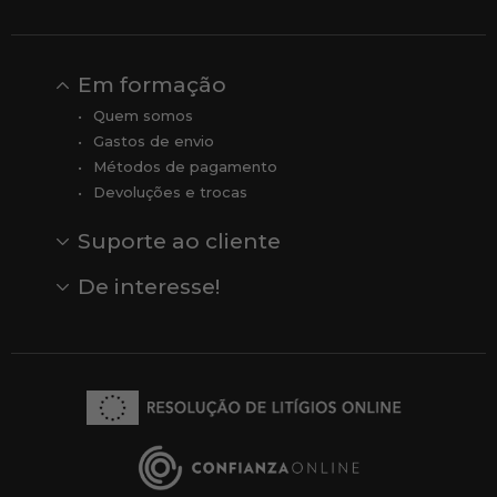
Em formação
Quem somos
Gastos de envio
Métodos de pagamento
Devoluções e trocas
Suporte ao cliente
Contato
Comentários
Comentários do Google
De interesse!
Veja todas as nossas marcas
Comprar vale-presente
Vendas
Outlet