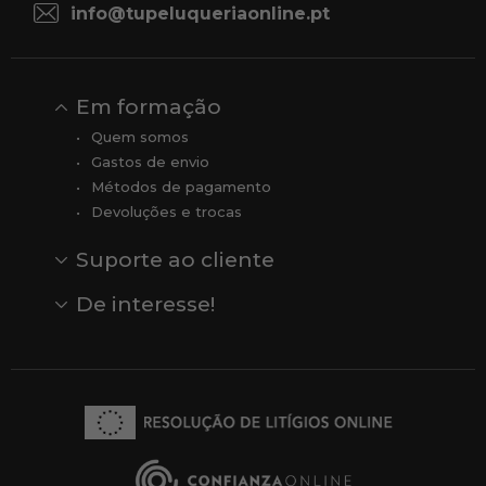
info@tupeluqueriaonline.pt
Em formação
Quem somos
Gastos de envio
Métodos de pagamento
Devoluções e trocas
Suporte ao cliente
Contato
Comentários
Comentários do Google
De interesse!
Veja todas as nossas marcas
Comprar vale-presente
Vendas
Outlet