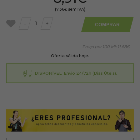
(7,36€ sem IVA)
-
+
COMPRAR
a
meus
favoritos
Preço por 100 Ml:
11,88€
Oferta válida hoje.
DISPONÍVEL. Envio 24/72h (Dias Úteis).