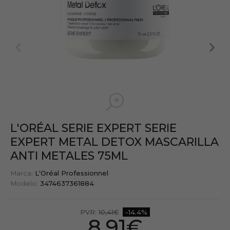
L'ORÉAL SERIE EXPERT SERIE
EXPERT METAL DETOX MASCARILLA
ANTI METALES 75ML
Marca:
L'Oréal Professionnel
Modelo:
3474637361884
PVR:
10,41€
-14.4%
8,91€