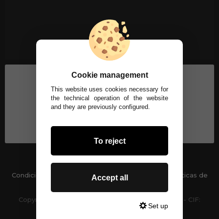
Cookie management
This website uses cookies necessary for
the technical operation of the website
and they are previously configured.
To reject
Condiciones generales
-
Políticas de privacidad
Políticas de
Accept all
Cookies
Copyright © 2026 TU PELUQUERIA ONLINE S.L.U. - CIF:
Set up
B93317378