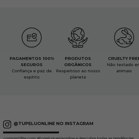
PAGAMENTOS 100%
PRODUTOS
CRUELTY FRE
SEGUROS
ORGÂNICOS
Não testado e
Confiança e paz de
Respeitoso ao nosso
animais
espírito
planeta
@TUPELUONLINE NO INSTAGRAM
compartilhe
com #tupeluqueriaonline e descubra todas as tendências