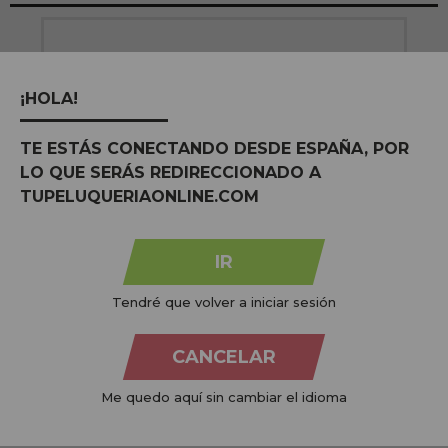
¡HOLA!
TE ESTÁS CONECTANDO DESDE ESPAÑA, POR
h
Gota Dourada Mascarilla Capilar
LO QUE SERÁS REDIRECCIONADO A
Antirotura y Fortalecedora con Biotina
500ml
TUPELUQUERIAONLINE.COM
PVR:
8,75€
7,41€
IR
COMPRAR
Tendré que volver a iniciar sesión
CANCELAR
Me quedo aquí sin cambiar el idioma