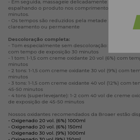
- Em seguida, massageie delicadamente adicionando
espalhando o produto nos comprimentos e pontas, de
minutos.
- Os tempos são reduzidos pela metade se a tinta for 
clareamento ou permanente
Descoloração completa:
- Tom especialmente sem descoloração: 1-1,5 com cre
com tempo de exposição 30 minutos
- 1 tom: 1-1,5 com creme oxidante 20 vol (6%) com te
minutos
- 2 tons: 1-1,5 com creme oxidante 30 vol (9%) com te
minutos
- 3 tons: 1-1,5 com creme oxidante 40 vol (12%) com 
45-50 minutos
- 4 tons (superlevejante): 1-2 com 40 vol de creme o
de exposição de 45-50 minutos
Nossos oxidantes recomendados da Broaer estão disp
- Oxigenado 20 vol. (6%) 1000ml
- Oxigenado 20 vol. (6%) 150ml
- Oxigenado 30 vol. (9%) 1000ml
- Oxigenado 30 vol (9%) 150ml