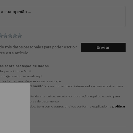
de mis datos personales para poder escribir
re este artículo.
as sobre proteção de dados
uqueria Online S.L.U.
info@tupeluqueriaonline.pt
de cliente para oferecer nossos serviços.
ue se baseia o tratamento:
consentimento do interessado ao se cadastrar para
m dado será transferido a terceiros, exceto por obrigação legal ou exceto para
s nacionais e gestores de tratamento.
tificar e excluir os dados, bem como outros direitos conforme explicado na
política