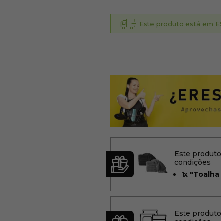
Este produto está em ES
Este produt
condições
1x
"Toalha 
Este produt