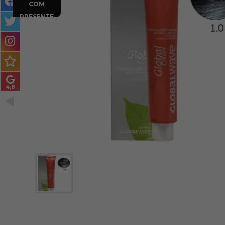
COM
MASCULINO
PRESENTE
MÉTODO
ENCARACOLADO
Nº 8.3
Nº 8.31
Nº 8.4
Nº 8.44
Nº 8.
PACOTES DE PRESENTE
OUTLET
Nº 9.1
Nº 9.3
Nº 9.32
Nº 11.0
Nº 11.
BLOG
Nº 12.12
Nº 12.32