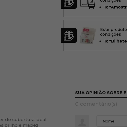
condições
1x
"Amostr
Este produt
condições
1x
"Bilhete
SUA OPINIÃO SOBRE 
0 comentário(s)
 de cobertura ideal.
s brilho e maciez