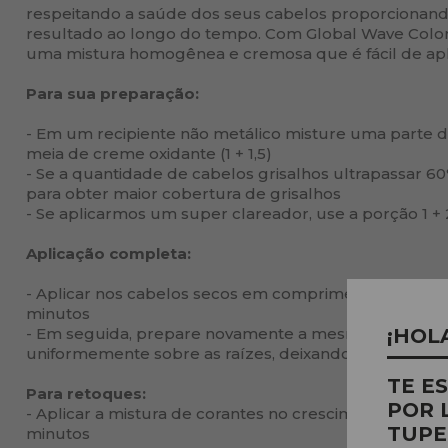
respeitando a saúde dos seus cabelos proporcionan
resultado ao longo do tempo. Com Global Wave Col
uma mistura homogênea e cremosa que é fácil de apl
Para sua preparação:
- Em um recipiente não metálico misture uma parte 
meia de creme oxidante (1 + 1,5)
- Se a quantidade de cabelos grisalhos ultrapassar 60%
para obter maior cobertura de grisalhos
- Se aplicarmos um super clareador, use a porção 1 + 
Aplicação completa:
- Aplicar nos cabelos secos em comprimentos e pontas
minutos
- Em seguida, prepare novamente a mesma mistura e 
¡HOL
uniformemente sobre as raízes, deixando agir por 30
TE E
Para retoques:
POR 
- Aplicar a mistura de corantes no crescimento dos fio
TUPE
minutos