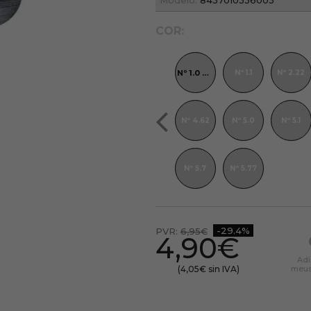
Modelo:
8437010336003
COR:
Nº 1.0 Preto
52
Nº 8.62
Nº 8.66
Nº 9.0
Nº 1.1
Nº 2.22
1
Nº 11.3
Nº 12.0
Nº 12.11
Nº 4.62
Nº 5.0
Nº 5.1
Nº 5.7
Nº 5.77
-29.4%
PVR:
6,95€
4,90€
Adi
(4,05€ sin IVA)
meus 