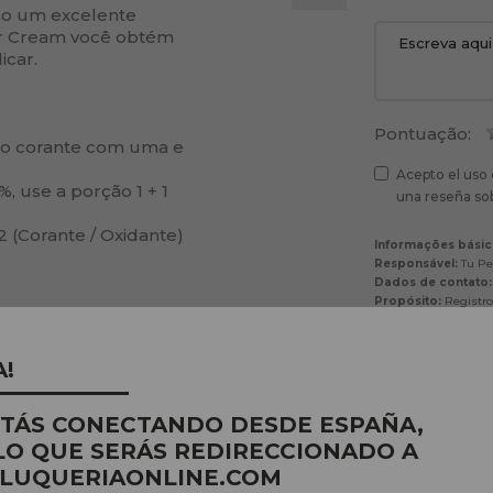
do um excelente
or Cream você obtém
icar.
Pontuação:
do corante com uma e
Acepto el uso 
, use a porção 1 + 1
una reseña sob
2 (Corante / Oxidante)
Informações básic
Responsável:
Tu Pel
Dados de contato:
Propósito:
Registro 
, deixando agir por 10
Base jurídica em q
fazer compras
Destinatários:
Nenhu
distribua
A!
empresas fornecedora
 minutos
Direitos:
acessar, re
de privacidade.
STÁS CONECTANDO DESDE ESPAÑA,
LO QUE SERÁS REDIRECCIONADO A
s deixando agir por 30
LUQUERIAONLINE.COM