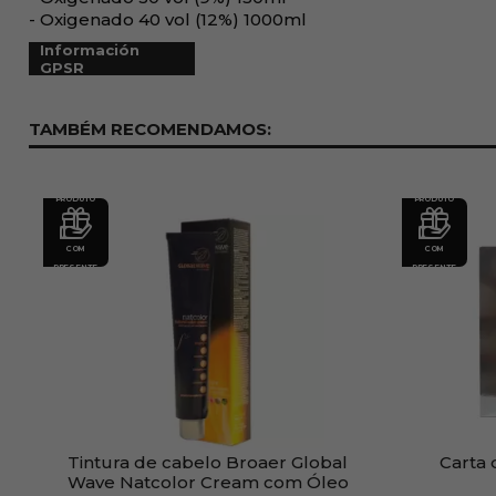
- Oxigenado 40 vol (12%) 1000ml
Información
GPSR
TAMBÉM RECOMENDAMOS:
PRODUTO
PRODUTO
COM
COM
PRESENTE
PRESENTE
Tintura de cabelo Broaer Global
Carta 
Wave Natcolor Cream com Óleo