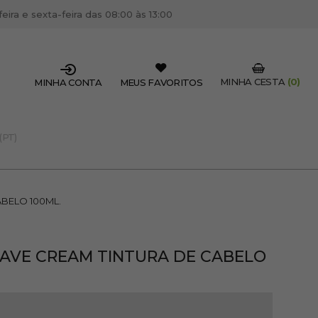
ira e sexta-feira das 08:00 às 13:00
MINHA CESTA
(0)
MINHA CONTA
MEUS FAVORITOS
(PT)
SSIONAL DO SETOR?
OFISSIONAL
BELO 100ML.
 centro de cabeleireiro / estética, pode inscrever-se
 descontos e promoções exclusivas.
CRIAR CONTA PROFISSIONAL
AVE CREAM TINTURA DE CABELO