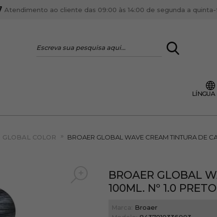
7
Atendimento ao cliente das 09:00 às 14:00 de segunda a quinta-fe
LOGIN
LÍNGUA
VOCÊ É PROFI
Cadastre-se conta PR
»
ente, ficar por dentro
 GLOBAL COLOR
BROAER GLOBAL WAVE CREAM TINTURA DE CA
Se é proprietário de um
anteriores.
como tal e usufruir de
BROAER GLOBAL W
100ML.
Nº 1.0 PRETO
Marca:
Broaer