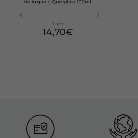
de Argan e Queratina 100ml.
3 uds:
14,70€