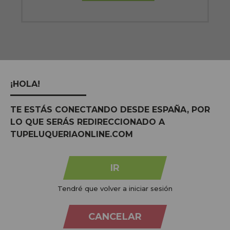
¡HOLA!
TE ESTÁS CONECTANDO DESDE ESPAÑA, POR
LO QUE SERÁS REDIRECCIONADO A
TUPELUQUERIAONLINE.COM
PAGAMENTOS 100%
PRODUTOS
CRUELTY FRE
IR
SEGUROS
ORGÂNICOS
Não testado e
Confiança e paz de
Respeitoso ao nosso
animais
Tendré que volver a iniciar sesión
espírito
planeta
CANCELAR