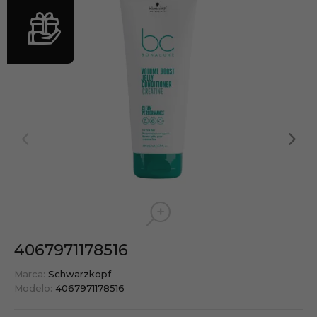
4067971178516
Marca:
Schwarzkopf
Modelo:
4067971178516