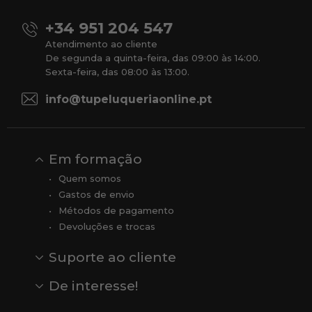
+34 951 204 547
Atendimento ao cliente
De segunda a quinta-feira, das 09:00 às 14:00.
Sexta-feira, das 08:00 às 13:00.
info@tupeluqueriaonline.pt
Em formação
Quem somos
Gastos de envio
Métodos de pagamento
Devoluções e trocas
Suporte ao cliente
Contato
Comentários
Comentários do Google
De interesse!
Veja todas as nossas marcas
Comprar vale-presente
Vendas
Outlet